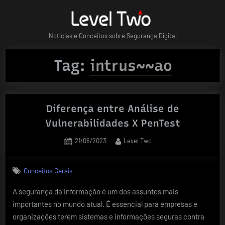
Skip
to
content
Notícias e Conceitos sobre Segurança Digital
Tag:
intrus~~ao
Diferença entre Análise de
Vulnerabilidades X PenTest
Posted
By
21/06/2023
Level Two
on
Conceitos Gerais
A segurança da informação é um dos assuntos mais
importantes no mundo atual. É essencial para empresas e
organizações terem sistemas e informações seguras contra