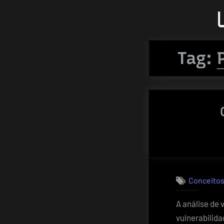
Skip
to
content
Tag:
Conceitos
A análise de 
vulnerabilid