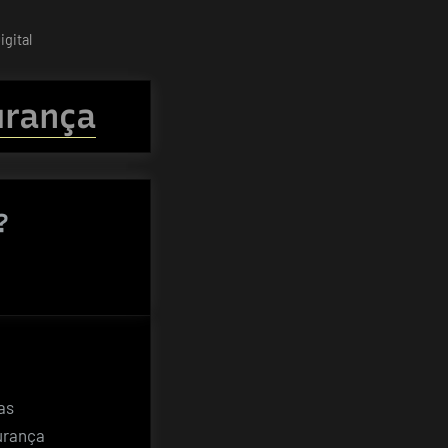
gital
urança
?
as
urança