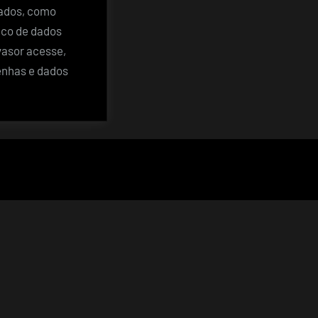
dados, como
nco de dados
vasor acesse,
enhas e dados