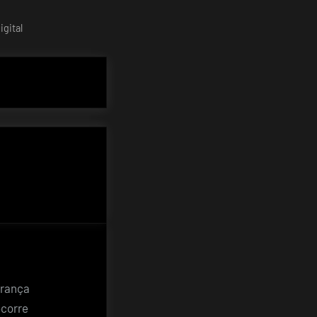
gital
urança
ocorre