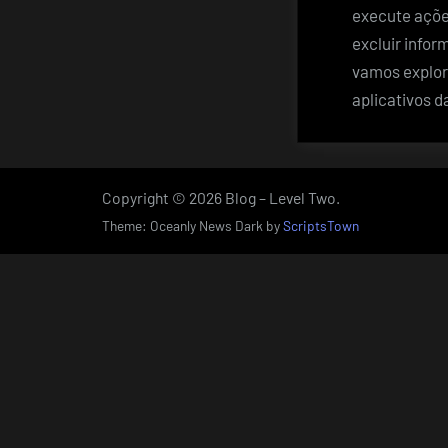
execute açõe
excluir infor
vamos explor
aplicativos d
Copyright © 2026 Blog – Level Two.
Theme: Oceanly News Dark by
ScriptsTown