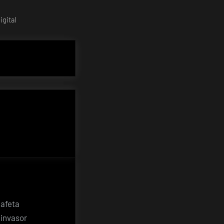
gital
 afeta
 invasor