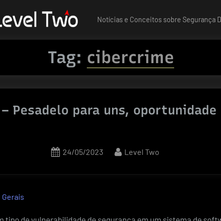
Notícias e Conceitos sobre Segurança Di
Tag:
cibercrime
 – Pesadelo para uns, oportunidade
Posted
By
24/05/2023
Level Two
on
 Gerais
m tipo de vulnerabilidade de segurança em um sistema de soft