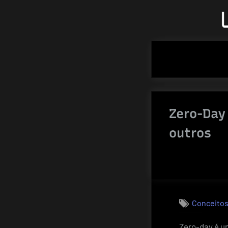
Skip
to
content
Zero-Day
outros
Conceitos
Zero-day é u