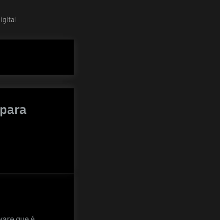
gital
 para
ware que é