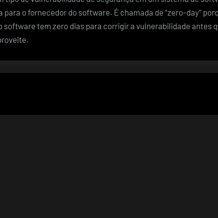
 para o fornecedor do software. É chamada de “zero-day” por
 software tem zero dias para corrigir a vulnerabilidade antes 
roveite.