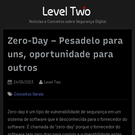
Skip
to
content
Notícias e Conceitos sobre Segurança Digital
Zero-Day – Pesadelo para
uns, oportunidade para
outros
Posted
By
24/05/2023
Level Two
on
Conceitos Gerais
Zero-day é um tipo de vulnerabilidade de segurança em um
sistema de software que é desconhecida para o fornecedor do
software. É chamada de “zero-day” porque o fornecedor do
software tem zero dias para corrigir a vulnerabilidade antes