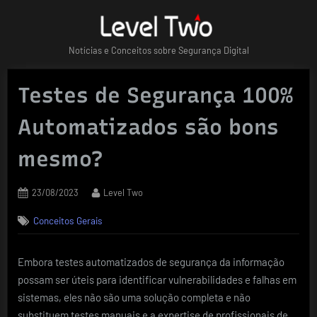
Skip
to
content
Notícias e Conceitos sobre Segurança Digital
Testes de Segurança 100%
Automatizados são bons
mesmo?
Posted
By
23/08/2023
Level Two
on
Conceitos Gerais
Embora testes automatizados de segurança da informação
possam ser úteis para identificar vulnerabilidades e falhas em
sistemas, eles não são uma solução completa e não
substituem testes manuais e a expertise de profissionais de